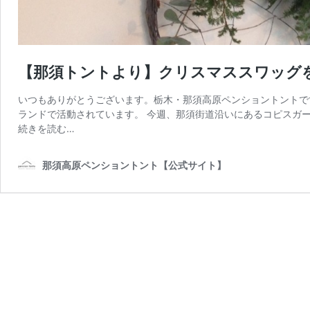
【那須トントより】クリスマススワッグ
いつもありがとうございます。栃木・那須高原ペンショントントです。
ランドで活動されています。 今週、那須街道沿いにあるコピスガー
from
続きを読む…
【那
須
那須高原ペンショントント【公式サイト】
ト
ン
ト
よ
り】
ク
リ
ス
マ
ス