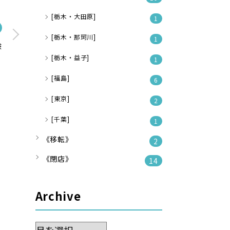
[栃木・大田原]
1
[栃木・那珂川]
1
験
[栃木・益子]
1
[福島]
6
[東京]
2
[千葉]
1
《移転》
2
《閉店》
14
Archive
Archive