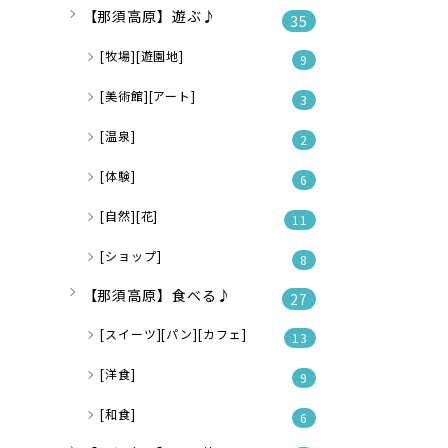
【那須高原】遊ぶ♪
35
[牧場][遊園地]
9
[美術館][アート]
3
[温泉]
2
[体験]
6
[自然][花]
11
[ショップ]
8
【那須高原】食べる♪
27
[スイーツ][パン][カフェ]
13
[洋食]
9
[和食]
6