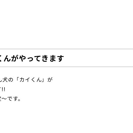
イくんがやってきます
ん犬の「カイくん」が
!!
定～です。