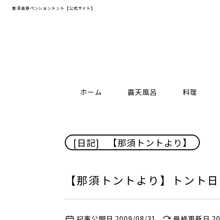
那須高原ペンショントント【公式サイト】
ホーム
露天風呂
料理
[日記]
/
【那須トントより】
【那須トントより】トント日記
記事公開日 2009/08/31
最終更新日 201