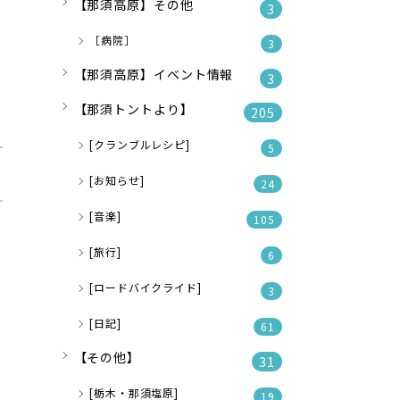
【那須高原】その他
3
［病院］
3
【那須高原】イベント情報
3
【那須トントより】
205
[クランブルレシピ]
5
[お知らせ]
24
[音楽]
105
[旅行]
6
[ロードバイクライド]
3
[日記]
61
【その他】
31
[栃木・那須塩原]
19