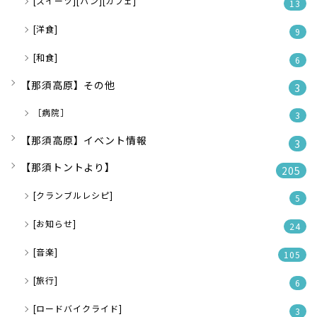
[スイーツ][パン][カフェ]
13
[洋食]
9
[和食]
6
【那須高原】その他
3
［病院］
3
【那須高原】イベント情報
3
【那須トントより】
205
[クランブルレシピ]
5
[お知らせ]
24
[音楽]
105
[旅行]
6
[ロードバイクライド]
3