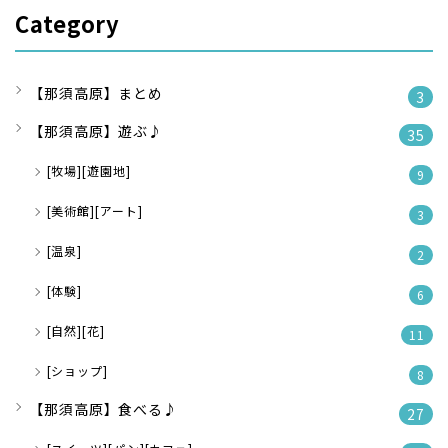
Category
【那須高原】まとめ
3
【那須高原】遊ぶ♪
35
[牧場][遊園地]
9
[美術館][アート]
3
[温泉]
2
[体験]
6
[自然][花]
11
[ショップ]
8
【那須高原】食べる♪
27