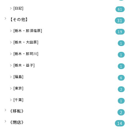
[日記]
61
【その他】
31
[栃木・那須塩原]
19
[栃木・大田原]
1
[栃木・那珂川]
1
[栃木・益子]
1
[福島]
6
[東京]
2
[千葉]
1
《移転》
2
《閉店》
14