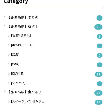
Category
【那須高原】まとめ
3
【那須高原】遊ぶ♪
35
[牧場][遊園地]
9
[美術館][アート]
3
[温泉]
2
[体験]
6
[自然][花]
11
[ショップ]
8
【那須高原】食べる♪
27
[スイーツ][パン][カフェ]
13