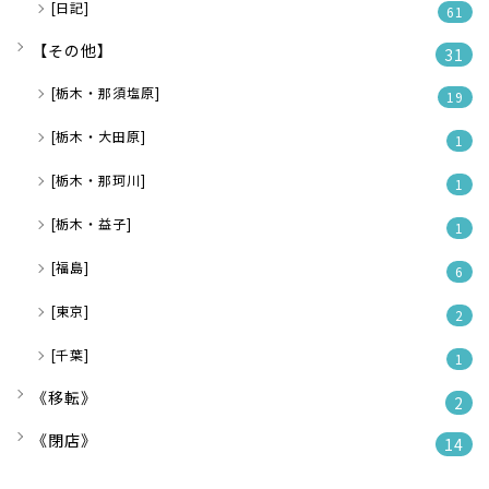
[日記]
61
【その他】
31
[栃木・那須塩原]
19
[栃木・大田原]
1
[栃木・那珂川]
1
[栃木・益子]
1
[福島]
6
[東京]
2
[千葉]
1
《移転》
2
《閉店》
14