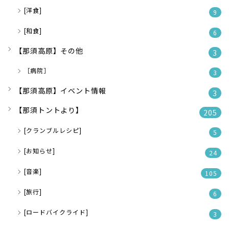
[洋食]
9
[和食]
6
【那須高原】その他
3
［病院］
3
【那須高原】イベント情報
3
【那須トントより】
205
[クランブルレシピ]
5
[お知らせ]
24
[音楽]
105
[旅行]
6
[ロードバイクライド]
3