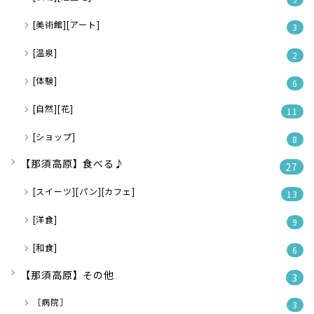
[美術館][アート]
3
[温泉]
2
[体験]
6
[自然][花]
11
[ショップ]
8
【那須高原】食べる♪
27
[スイーツ][パン][カフェ]
13
[洋食]
9
[和食]
6
【那須高原】その他
3
［病院］
3