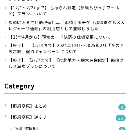
【12/1～2/27まで】 じゃらん限定【那須ちびっ子ワール
ド】プランについて
那須町ふるさと納税返礼品「那須ぐるチケ（那須町グルメ＆
レジャー共通券」の利用店として登録しました
【25年4月から】現地カード決済の仕様変更について
【終了】 【2/14まで】2024年12月～2025年2月「冬のと
ちぎ旅」宿泊キャンペーンについて
【終了】 【2/27まで】 【東北地方・栃木在住限定】那須グ
ルメ満喫プランについて
Category
【那須高原】まとめ
3
【那須高原】遊ぶ♪
35
[牧場][遊園地]
9