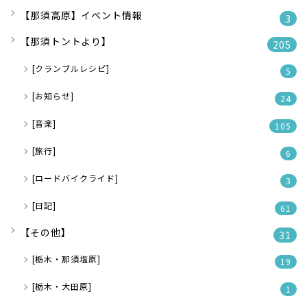
【那須高原】イベント情報
3
【那須トントより】
205
[クランブルレシピ]
5
[お知らせ]
24
[音楽]
105
[旅行]
6
[ロードバイクライド]
3
[日記]
61
【その他】
31
[栃木・那須塩原]
19
[栃木・大田原]
1