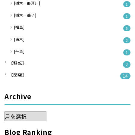
[栃木・那珂川]
1
[栃木・益子]
1
[福島]
6
[東京]
2
[千葉]
1
《移転》
2
《閉店》
14
Archive
Archive
Blog Ranking